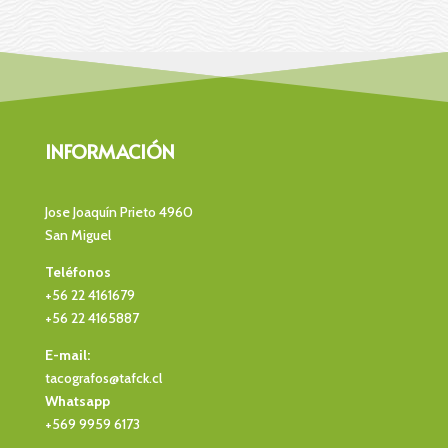
tacometros en santiago
tacometros
fabricacion y reparacion de tacometros
INFORMACIÓN
Jose Joaquín Prieto 4960
San Miguel
Teléfonos
+56 22 4161679
+56 22 4165887
E-mail:
tacografos@tafck.cl
Whatsapp
+569 9959 6173